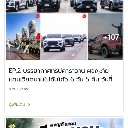
EP.2 บรรยากาศทริปคาราวาน ผจญภัย
แดนเวียดนามไปกับโค้ว 6 วัน 5 คืน วันที่
19-24 เมษายน 2569
9 พ.ค. 2569
ดูเพิ่มเติม