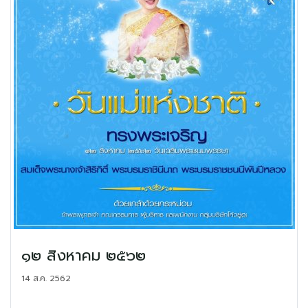
๑๒ สิงหาคม ๒๕๖๒
14 ส.ค. 2562