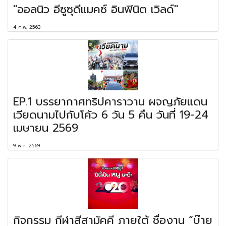
"ออลนิว อีซูซุดีแมคซ์ อินฟินิต เวิลด์"
4 ก.พ. 2563
EP.1 บรรยากาศทริปคาราวาน ผจญภัยแดน
เวียดนามไปกับโค้ว 6 วัน 5 คืน วันที่ 19-24
เมษายน 2569
9 พ.ค. 2569
กิจกรรม กีฬาสีสามัคคี ภายใต้ ชื่องาน “บ๊าย