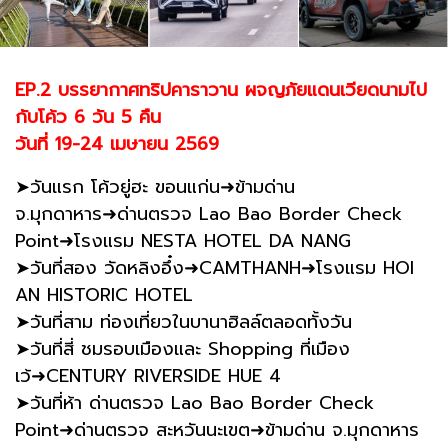
EP.2 บรรยากาศทริปคาราวาน ผจญภัยแดนเวียดนามไป
กับโค้ว 6 วัน 5 คืน
วันที่ 19-24 เมษายน 2569
➤วันแรก โค้วยู่ฮะ ขอนแก่น➜ข้ามด่าน
จ.มุกดาหาร➜ด่านตรวจ Lao Bao Border Check
Point➜โรงแรม NESTA HOTEL DA NANG
➤วันที่สอง วัดหลิงอึ๋ง➜CAMTHANH➜โรงแรม HOI
AN HISTORIC HOTEL
➤วันที่สาม ท่องเที่ยวในบานาฮิลล์ตลอดทั้งวัน
➤วันที่สี่ ชมรอบเมืองและ Shopping ที่เมือง
เว้➜CENTURY RIVERSIDE HUE 4
➤วันที่ห้า ด่านตรวจ Lao Bao Border Check
Point➜ด่านตรวจ สะหวันนะเขต➜ข้ามด่าน จ.มุกดาหาร