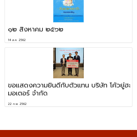
๑๒ สิงหาคม ๒๕๖๒
14 ส.ค. 2562
ขอแสดงความยินดีกับตัวแทน บริษัท โค้วยู่ฮะ
มอเตอร์ จำกัด
22 ก.พ. 2562