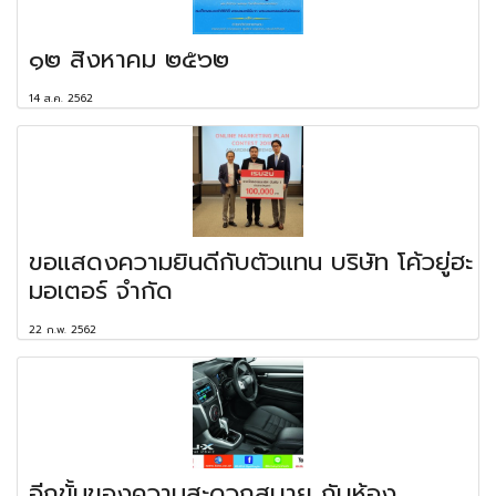
๑๒ สิงหาคม ๒๕๖๒
14 ส.ค. 2562
ขอแสดงความยินดีกับตัวแทน บริษัท โค้วยู่ฮะ
มอเตอร์ จำกัด
22 ก.พ. 2562
อีกขั้นของความสะดวกสบาย กับห้อง