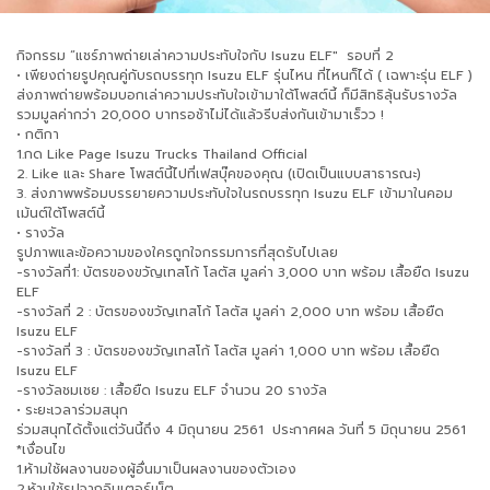
กิจกรรม “แชร์ภาพถ่ายเล่าความประทับใจกับ Isuzu ELF" รอบที่ 2
• เพียงถ่ายรูปคุณคู่กับรถบรรทุก Isuzu ELF รุ่นไหน ที่ไหนก็ได้ ( เฉพาะรุ่น ELF )
ส่งภาพถ่ายพร้อมบอกเล่าความประทับใจเข้ามาใต้โพสต์นี้ ก็มีสิทธิลุ้นรับรางวัล
รวมมูลค่ากว่า 20,000 บาทรอช้าไม่ได้แล้วรีบส่งกันเข้ามาเร็วว !
• กติกา
1.กด Like Page Isuzu Trucks Thailand Official
2. Like และ Share โพสต์นี้ไปที่เฟสบุ๊คของคุณ (เปิดเป็นแบบสาธารณะ)
3. ส่งภาพพร้อมบรรยายความประทับใจในรถบรรทุก Isuzu ELF เข้ามาในคอม
เม้นต์ใต้โพสต์นี้
• รางวัล
รูปภาพและข้อความของใครถูกใจกรรมการที่สุดรับไปเลย
-รางวัลที่1: บัตรของขวัญเทสโก้ โลตัส มูลค่า 3,000 บาท พร้อม เสื้อยืด Isuzu
ELF
-รางวัลที่ 2 : บัตรของขวัญเทสโก้ โลตัส มูลค่า 2,000 บาท พร้อม เสื้อยืด
Isuzu ELF
-รางวัลที่ 3 : บัตรของขวัญเทสโก้ โลตัส มูลค่า 1,000 บาท พร้อม เสื้อยืด
Isuzu ELF
-รางวัลชมเชย : เสื้อยืด Isuzu ELF จำนวน 20 รางวัล
• ระยะเวลาร่วมสนุก
ร่วมสนุกได้ตั้งแต่วันนี้ถึง 4 มิถุนายน 2561 ประกาศผล วันที่ 5 มิถุนายน 2561
*เงื่อนไข
1.ห้ามใช้ผลงานของผู้อื่นมาเป็นผลงานของตัวเอง
2.ห้ามใช้รูปจากอินเตอร์เน็ต