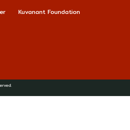
er
Kuvanant Foundation
erved.