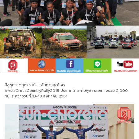
อีซูซุกวาดทุกแชมป์!!! เส้นทางสุดโหด
#AsiaCrossCountryRally2018 ประเทศไทย-กัมพูชา ระยะทางรวม 2,000
กม. ระหว่างวันที่ 13-18 สิงหาคม 2561