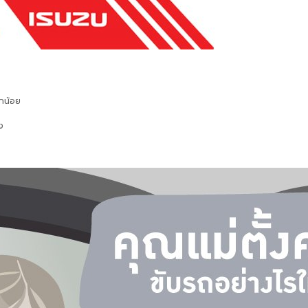
็กน้อย
ง